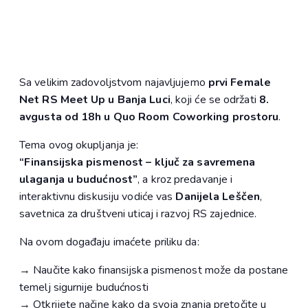
Sa velikim zadovoljstvom najavljujemo
prvi Female
Net RS Meet Up u Banja Luci
, koji će se održati
8.
avgusta od 18h u Quo Room Coworking prostoru
.
Tema ovog okupljanja je:
“Finansijska pismenost – ključ za savremena
ulaganja u budućnost”
, a kroz predavanje i
interaktivnu diskusiju vodiće vas
Danijela Leščen
,
savetnica za društveni uticaj i razvoj RS zajednice.
Na ovom događaju imaćete priliku da:
→ Naučite kako finansijska pismenost može da postane
temelj sigurnije budućnosti
→ Otkrijete načine kako da svoja znanja pretočite u