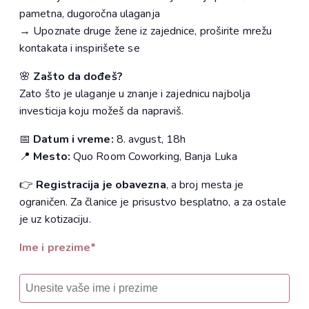
pametna, dugoročna ulaganja
→ Upoznate druge žene iz zajednice, proširite mrežu
kontakata i inspirišete se
🌸
Zašto da dođeš?
Zato što je ulaganje u znanje i zajednicu najbolja
investicija koju možeš da napraviš.
📅
Datum i vreme:
8. avgust, 18h
📍
Mesto:
Quo Room Coworking, Banja Luka
👉
Registracija je obavezna
, a broj mesta je
ograničen. Za članice je prisustvo besplatno, a za ostale
je uz kotizaciju.
Ime i prezime*